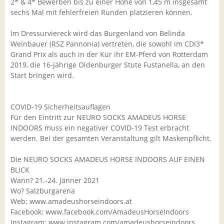
2* & 4* Bewerben bis zu einer Höhe von 1,45 m insgesamt
sechs Mal mit fehlerfreien Runden platzieren können.
Im Dressurviereck wird das Burgenland von Belinda
Weinbauer (RSZ Pannonia) vertreten, die sowohl im CDI3*
Grand Prix als auch in der Kür ihr EM-Pferd von Rotterdam
2019, die 16-jährige Oldenburger Stute Fustanella, an den
Start bringen wird.
COVID-19 Sicherheitsauflagen
Für den Eintritt zur NEURO SOCKS AMADEUS HORSE
INDOORS muss ein negativer COVID-19 Test erbracht
werden. Bei der gesamten Veranstaltung gilt Maskenpflicht.
Die NEURO SOCKS AMADEUS HORSE INDOORS AUF EINEN
BLICK
Wann? 21.-24. Jänner 2021
Wo? Salzburgarena
Web: www.amadeushorseindoors.at
Facebook: www.facebook.com/AmadeusHorseIndoors
Instagram: www.instagram.com/amadeushorseindoors