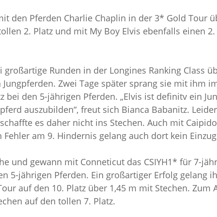
 mit den Pferden Charlie Chaplin in der 3* Gold Tour ü
llen 2. Platz und mit My Boy Elvis ebenfalls einen 2.
i großartige Runden in der Longines Ranking Class üb
en Jungpferden. Zwei Tage später sprang sie mit ihm i
z bei den 5-jährigen Pferden. „Elvis ist definitv ein 
gpferd auszubilden“, freut sich Bianca Babanitz. Leide
 schaffte es daher nicht ins Stechen. Auch mit Caipi
en Fehler am 9. Hindernis gelang auch dort kein Einzug
che und gewann mit Conneticut das CSIYH1* für 7-jähr
n 5-jährigen Pferden. Ein großartiger Erfolg gelang ih
Tour auf den 10. Platz über 1,45 m mit Stechen. Zum A
chen auf den tollen 7. Platz.