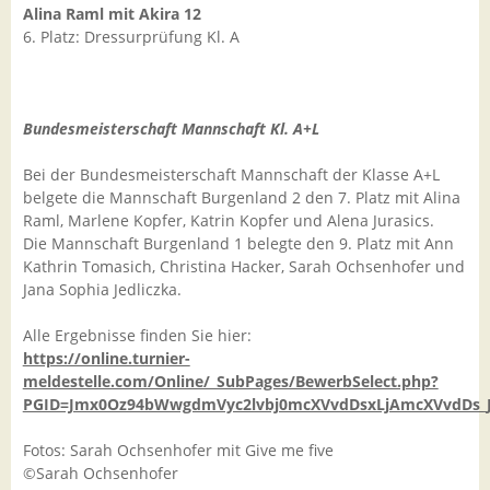
Alina Raml mit Akira 12
6. Platz: Dressurprüfung Kl. A
Bundesmeisterschaft Mannschaft Kl. A+L
Bei der Bundesmeisterschaft Mannschaft der Klasse A+L
belgete die Mannschaft Burgenland 2 den 7. Platz mit Alina
Raml, Marlene Kopfer, Katrin Kopfer und Alena Jurasics.
Die Mannschaft Burgenland 1 belegte den 9. Platz mit Ann
Kathrin Tomasich, Christina Hacker, Sarah Ochsenhofer und
Jana Sophia Jedliczka.
Alle Ergebnisse finden Sie hier:
https://online.turnier-
meldestelle.com/Online/_SubPages/BewerbSelect.php?
PGID=Jmx0Oz94bWwgdmVyc2lvbj0mcXVvdDsxLjAmcXVvdD
Fotos: Sarah Ochsenhofer mit Give me five
©Sarah Ochsenhofer