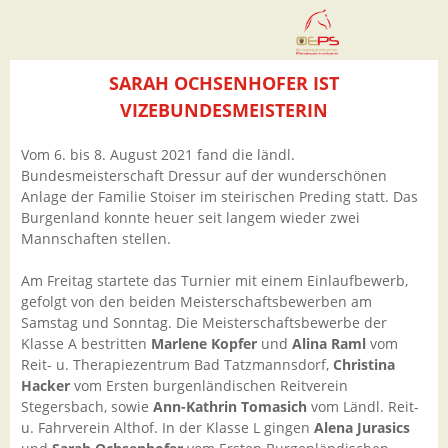
SARAH OCHSENHOFER IST
VIZEBUNDESMEISTERIN
Vom 6. bis 8. August 2021 fand die ländl.
Bundesmeisterschaft Dressur auf der wunderschönen
Anlage der Familie Stoiser im steirischen Preding statt. Das
Burgenland konnte heuer seit langem wieder zwei
Mannschaften stellen.
Am Freitag startete das Turnier mit einem Einlaufbewerb,
gefolgt von den beiden Meisterschaftsbewerben am
Samstag und Sonntag. Die Meisterschaftsbewerbe der
Klasse A bestritten
Marlene Kopfer
und
Alina Raml
vom
Reit- u. Therapiezentrum Bad Tatzmannsdorf,
Christina
Hacker
vom Ersten burgenländischen Reitverein
Stegersbach, sowie
Ann-Kathrin Tomasich
vom Ländl. Reit-
u. Fahrverein Althof. In der Klasse L gingen
Alena Jurasics