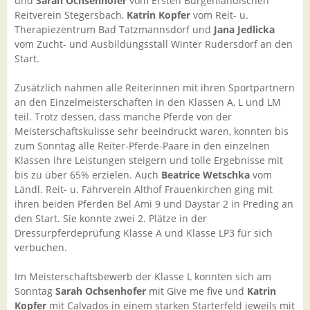
und
Sarah Ochsenhofer
vom Ersten Burgenländischen
Reitverein Stegersbach,
Katrin Kopfer
vom Reit- u.
Therapiezentrum Bad Tatzmannsdorf und
Jana Jedlicka
vom Zucht- und Ausbildungsstall Winter Rudersdorf an den
Start.
Zusätzlich nahmen alle Reiterinnen mit ihren Sportpartnern
an den Einzelmeisterschaften in den Klassen A, L und LM
teil. Trotz dessen, dass manche Pferde von der
Meisterschaftskulisse sehr beeindruckt waren, konnten bis
zum Sonntag alle Reiter-Pferde-Paare in den einzelnen
Klassen ihre Leistungen steigern und tolle Ergebnisse mit
bis zu über 65% erzielen. Auch
Beatrice Wetschka
vom
Ländl. Reit- u. Fahrverein Althof Frauenkirchen ging mit
ihren beiden Pferden Bel Ami 9 und Daystar 2 in Preding an
den Start. Sie konnte zwei 2. Plätze in der
Dressurpferdeprüfung Klasse A und Klasse LP3 für sich
verbuchen.
Im Meisterschaftsbewerb der Klasse L konnten sich am
Sonntag
Sarah Ochsenhofer
mit Give me five und
Katrin
Kopfer
mit Calvados in einem starken Starterfeld jeweils mit