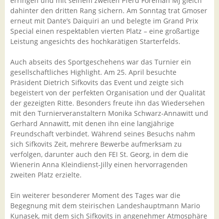
erringen und mit seinem zweiten Pferd Foreman MJ gleich
dahinter den dritten Rang sichern. Am Sonntag trat Gmoser
erneut mit Dante’s Daiquiri an und belegte im Grand Prix
Special einen respektablen vierten Platz – eine großartige
Leistung angesichts des hochkarätigen Starterfelds.
Auch abseits des Sportgeschehens war das Turnier ein
gesellschaftliches Highlight. Am 25. April besuchte
Präsident Dietrich Sifkovits das Event und zeigte sich
begeistert von der perfekten Organisation und der Qualität
der gezeigten Ritte. Besonders freute ihn das Wiedersehen
mit den Turnierveranstaltern Monika Schwarz-Annawitt und
Gerhard Annawitt, mit denen ihn eine langjährige
Freundschaft verbindet. Während seines Besuchs nahm
sich Sifkovits Zeit, mehrere Bewerbe aufmerksam zu
verfolgen, darunter auch den FEI St. Georg, in dem die
Wienerin Anna Kleindienst-Jilly einen hervorragenden
zweiten Platz erzielte.
Ein weiterer besonderer Moment des Tages war die
Begegnung mit dem steirischen Landeshauptmann Mario
Kunasek, mit dem sich Sifkovits in angenehmer Atmosphäre