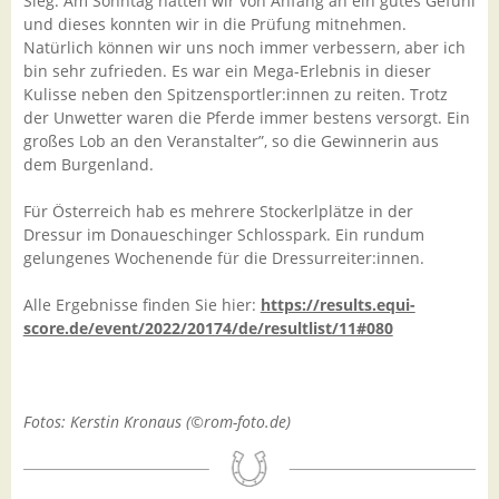
Sieg. Am Sonntag hatten wir von Anfang an ein gutes Gefühl
und dieses konnten wir in die Prüfung mitnehmen.
Natürlich können wir uns noch immer verbessern, aber ich
bin sehr zufrieden. Es war ein Mega-Erlebnis in dieser
Kulisse neben den Spitzensportler:innen zu reiten. Trotz
der Unwetter waren die Pferde immer bestens versorgt. Ein
großes Lob an den Veranstalter”, so die Gewinnerin aus
dem Burgenland.
Für Österreich hab es mehrere Stockerlplätze in der
Dressur im Donaueschinger Schlosspark. Ein rundum
gelungenes Wochenende für die Dressurreiter:innen.
Alle Ergebnisse finden Sie hier:
https://results.equi-
score.de/event/2022/20174/de/resultlist/11#080
Fotos: Kerstin Kronaus (©rom-foto.de)