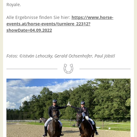
Royale.
Alle Ergebnisse finden Sie hier:
https://www.horse-
events.at/horse-events/turniere_22312?
showDate=04.09.2022
Fotos: ©István Lehoczky, Gerald Ochsenhofer, Paul Jöbstl