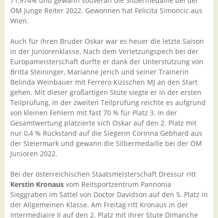
71,974% und gewann souverän die Silbermedaille bei der
ÖM Junge Reiter 2022. Gewonnen hat Felicita Simoncic aus
Wien.
Auch für ihren Bruder Oskar war es heuer die letzte Saison
in der Juniorenklasse. Nach dem Verletzungspech bei der
Europameisterschaft durfte er dank der Unterstützung von
Britta Steininger, Marianne Jerich und seiner Trainerin
Belinda Weinbauer mit Ferrero Küsschen MJ an den Start
gehen. Mit dieser großartigen Stute siegte er in der ersten
Teilprüfung, in der zweiten Teilprüfung reichte es aufgrund
von kleinen Fehlern mit fast 70 % für Platz 3. In der
Gesamtwertung platzierte sich Oskar auf den 2. Platz mit
nur 0,4 % Rückstand auf die Siegerin Corinna Gebhard aus
der Steiermark und gewann die Silbermedaille bei der ÖM
Junioren 2022.
Bei der österreichischen Staatsmeisterschaft Dressur ritt
Kerstin Kronaus
vom Reitsportzentrum Pannonia
Sieggraben im Sattel von Doctor Davidson auf den 5. Platz in
der Allgemeinen Klasse. Am Freitag ritt Kronaus in der
Intermediaire II auf den 2. Platz mit ihrer Stute Dimanche