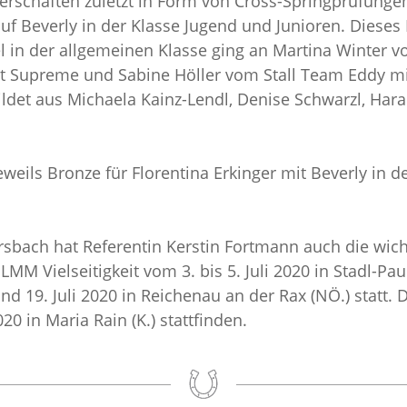
rschaften zuletzt in Form von Cross-Springprüfungen d
auf Beverly in der Klasse Jugend und Junioren. Dies
tel in der allgemeinen Klasse ging an Martina Winter 
it Supreme und Sabine Höller vom Stall Team Eddy mi
ldet aus Michaela Kainz-Lendl, Denise Schwarzl, Haral
eweils Bronze für Florentina Erkinger mit Beverly in 
ersbach hat Referentin Kerstin Fortmann auch die wi
M Vielseitigkeit vom 3. bis 5. Juli 2020 in Stadl-Pau
 und 19. Juli 2020 in Reichenau an der Rax (NÖ.) statt.
0 in Maria Rain (K.) stattfinden.