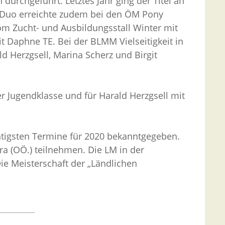
urchgeführt. Letztes Jahr ging der Titel an
es Duo erreichte zudem bei den ÖM Pony
vom Zucht- und Ausbildungsstall Winter mit
t Daphne TE. Bei der BLMM Vielseitigkeit in
d Herzgsell, Marina Scherz und Birgit
der Jugendklasse und für Harald Herzgsell mit
chtigsten Termine für 2020 bekanntgegeben.
ra (OÖ.) teilnehmen. Die LM in der
 Die Meisterschaft der „Ländlichen