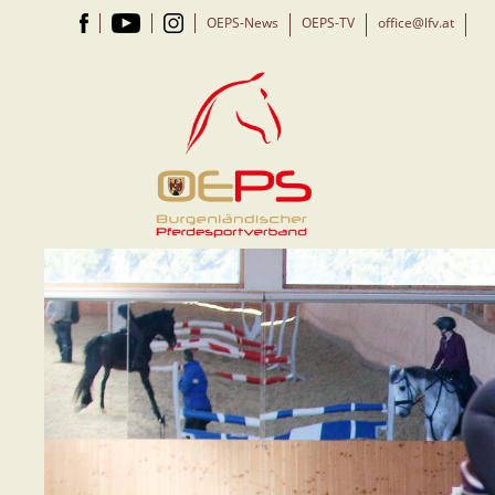
OEPS-News
OEPS-TV
office@lfv.at