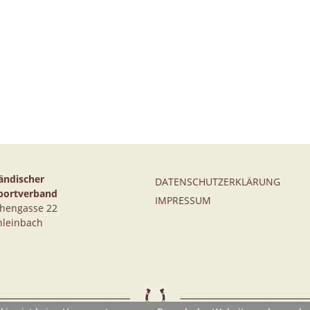
ändischer
DATENSCHUTZERKLÄRUNG
portverband
IMPRESSUM
thengasse 22
hleinbach