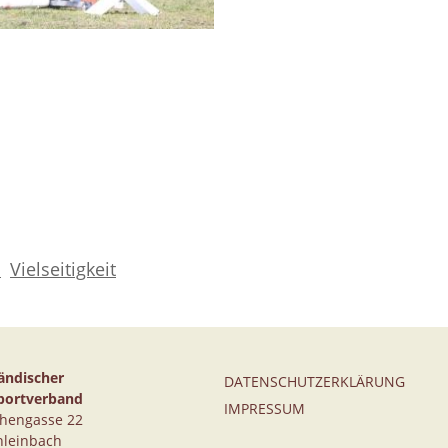
n
Vielseitigkeit
ändischer
DATENSCHUTZERKLÄRUNG
portverband
IMPRESSUM
thengasse 22
hleinbach