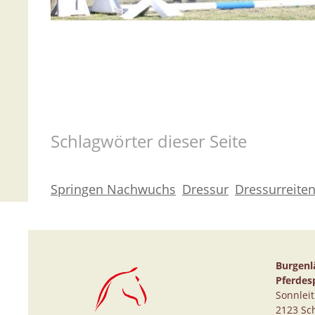
Schlagwörter dieser Seite
Springen Nachwuchs
Dressur
Dressurreite
Burgenl
Pferdes
Sonnlei
2123 Sc