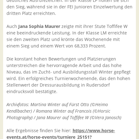
deutliches Ausrufezeichen. In der Klasse LP holten sie sich
den Sieg, während sie in der FEI Junioren Einzelwertung den
dritten Platz erreichten.
Auch
Jana Sophia Maurer
zeigte mit ihrer Stute Toffifee W
eine beeindruckende Leistung. In der Klasse LM erreichte
sie den zweiten Platz und krönte das Wochenende mit
einem Sieg und einem Wert von 68,333 Prozent.
Die konstant hohen Bewertungen und Platzierungen
unterstreichen die hervorragende Arbeit und das hohe
Niveau, das im Zucht- und Ausbildungsstall Winter gepflegt
wird. Ein erfolgreiches Turnierwochenende, das den hohen
Stellenwert der Dressurausbildung in Rudersdorf
eindrucksvoll bestätigte.
Archivfotos: Martina Winter auf Fürst Otto (©Heimo
Kendlbacher) / Romana Winter auf Francois (©Horsic
Photography) / Jana Maurer auf Toffifee W (©Vera Janosch)
Alle Ergebnisse finden Sie hier:
https://www.horse-
events.at/horse-events/turniere_25151?