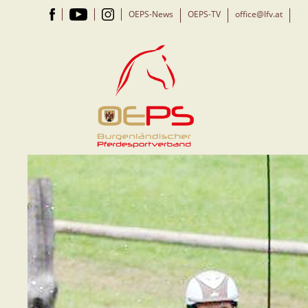
OEPS-News
OEPS-TV
office@lfv.at