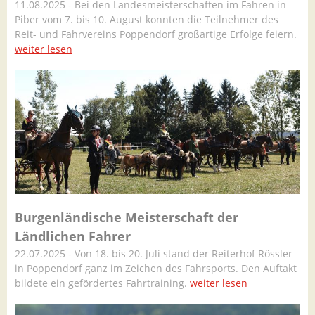
11.08.2025 - Bei den Landesmeisterschaften im Fahren in
Piber vom 7. bis 10. August konnten die Teilnehmer des
Reit- und Fahrvereins Poppendorf großartige Erfolge feiern.
weiter lesen
Burgenländische Meisterschaft der
Ländlichen Fahrer
22.07.2025 - Von 18. bis 20. Juli stand der Reiterhof Rössler
in Poppendorf ganz im Zeichen des Fahrsports. Den Auftakt
bildete ein gefördertes Fahrtraining.
weiter lesen