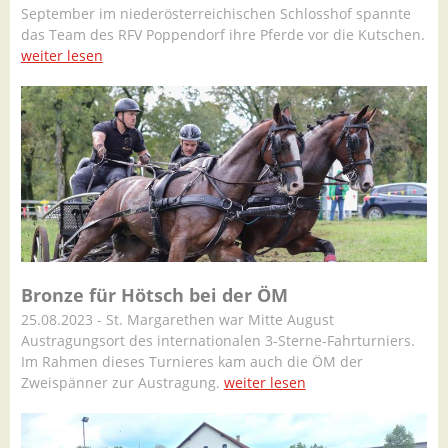
September im niederösterreichischen Schlosshof spannte
das Team des RFV Poppendorf ihre Pferde vor die Kutschen.
weiter lesen
Bronze für Hötsch bei der ÖM
25.08.2023 - St. Margarethen war Mitte August
Austragungsort des internationalen 3-Sterne-Fahrturniers.
Im Rahmen dieses Turnieres kam auch die ÖM der
Zweispänner zur Austragung.
weiter lesen