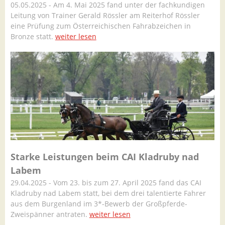
05.05.2025 - Am 4. Mai 2025 fand unter der fachkundigen
Leitung von Trainer Gerald Rössler am Reiterhof Rössler
eine Prüfung zum Österreichischen Fahrabzeichen in
Bronze statt.
weiter lesen
Starke Leistungen beim CAI Kladruby nad
Labem
29.04.2025 - Vom 23. bis zum 27. April 2025 fand das CAI
Kladruby nad Labem statt, bei dem drei talentierte Fahrer
aus dem Burgenland im 3*-Bewerb der Großpferde-
Zweispänner antraten.
weiter lesen