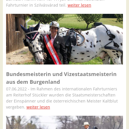
Fahrturnier in Szilvásvárad teil.
weiter lesen
Bundesmeisterin und Vizestaatsmeisterin
aus dem Burgenland
07.06.2022 - Im Rahmen des internationalen Fahrturniers
am Reiterhof Stückler wurden die Staatsmeisterschaften
der Einspänner und die österreichischen Meister Kaltblut
vergeben.
weiter lesen