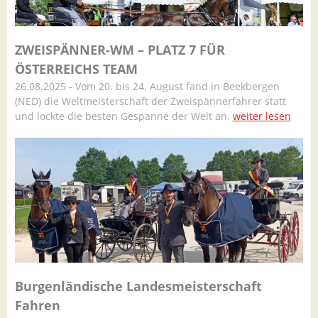
ZWEISPÄNNER-WM – PLATZ 7 FÜR
ÖSTERREICHS TEAM
26.08.2025 - Vom 20. bis 24. August fand in Beekbergen
(NED) die Weltmeisterschaft der Zweispännerfahrer statt
und lockte die besten Gespanne der Welt an.
weiter lesen
Burgenländische Landesmeisterschaft
Fahren