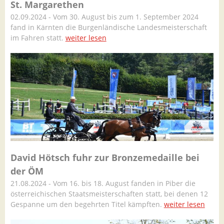
St. Margarethen
02.09.2024 - Vom 30. August bis zum 1. September 2024
fand in Kärnten die Burgenländische Landesmeisterschaft
im Fahren statt.
weiter lesen
David Hötsch fuhr zur Bronzemedaille bei
der ÖM
21.08.2024 - Vom 16. bis 18. August fanden in Piber die
österreichischen Staatsmeisterschaften statt, bei denen 12
Gespanne um den begehrten Titel kämpften.
weiter lesen