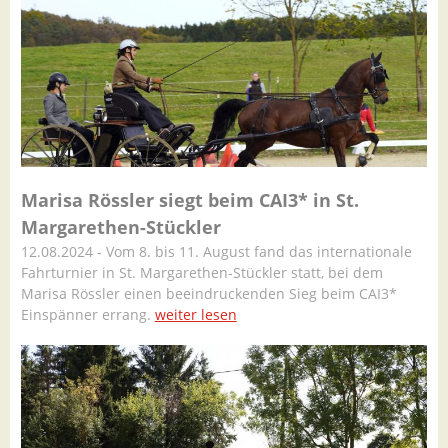
Marisa Rössler siegt beim CAI3* in St.
Margarethen-Stückler
12.08.2024 - Vom 8. bis 11. August fand das internationale
Fahrturnier in St. Margarethen-Stückler statt, bei dem
Marisa Rössler einen beeindruckenden Sieg beim CAI3*
Einspänner errang.
weiter lesen