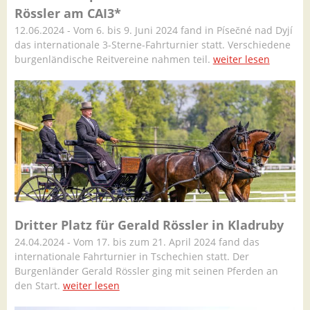
Rössler am CAI3*
12.06.2024 - Vom 6. bis 9. Juni 2024 fand in Písečné nad Dyjí
das internationale 3-Sterne-Fahrturnier statt. Verschiedene
burgenländische Reitvereine nahmen teil.
weiter lesen
Dritter Platz für Gerald Rössler in Kladruby
24.04.2024 - Vom 17. bis zum 21. April 2024 fand das
internationale Fahrturnier in Tschechien statt. Der
Burgenländer Gerald Rössler ging mit seinen Pferden an
den Start.
weiter lesen