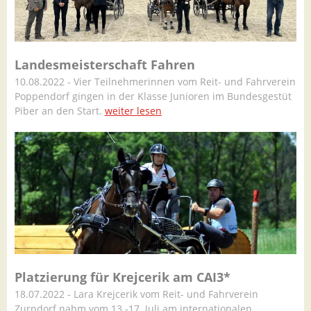
Landesmeisterschaft Fahren
10.08.2022 - Vier Teilnehmerinnen vom Reit- und Fahrverein
Poppendorf gingen in der Klasse Junioren im Bundesgestüt
Piber an den Start.
weiter lesen
Platzierung für Krejcerik am CAI3*
18.07.2022 - Lara Krejcerik vom Reit- und Fahrverein
Zurndorf nahm vom 13.-17. Juli am internationalen