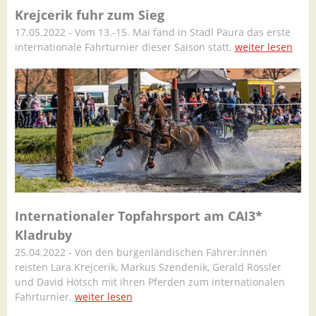
Krejcerik fuhr zum Sieg
17.05.2022 - Vom 13.-15. Mai fand in Stadl Paura das erste
internationale Fahrturnier dieser Saison statt.
weiter lesen
Internationaler Topfahrsport am CAI3*
Kladruby
25.04.2022 - Von den burgenländischen Fahrer:innen
reisten Lara Krejcerik, Markus Szendenik, Gerald Rössler
und David Hötsch mit ihren Pferden zum internationalen
Fahrturnier.
weiter lesen