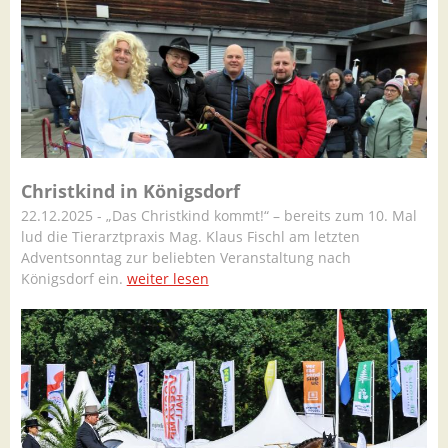
Christkind in Königsdorf
22.12.2025 - „Das Christkind kommt!“ – bereits zum 10. Mal
lud die Tierarztpraxis Mag. Klaus Fischl am letzten
Adventsonntag zur beliebten Veranstaltung nach
Königsdorf ein.
weiter lesen