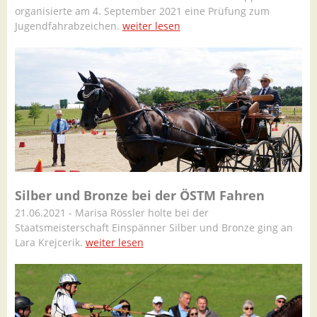
organisierte am 4. September 2021 eine Prüfung zum
Jugendfahrabzeichen.
weiter lesen
Silber und Bronze bei der ÖSTM Fahren
21.06.2021 - Marisa Rössler holte bei der
Staatsmeisterschaft Einspänner Silber und Bronze ging an
Lara Krejcerik.
weiter lesen