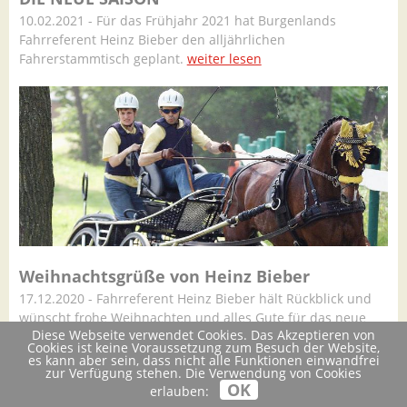
10.02.2021 - Für das Frühjahr 2021 hat Burgenlands
Fahrreferent Heinz Bieber den alljährlichen
Fahrerstammtisch geplant.
weiter lesen
Weihnachtsgrüße von Heinz Bieber
17.12.2020 - Fahrreferent Heinz Bieber hält Rückblick und
wünscht frohe Weihnachten und alles Gute für das neue
Diese Webseite verwendet Cookies. Das Akzeptieren von
Jahr.
weiter lesen
Cookies ist keine Voraussetzung zum Besuch der Website,
es kann aber sein, dass nicht alle Funktionen einwandfrei
zur Verfügung stehen. Die Verwendung von Cookies
OK
erlauben: