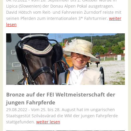
Lipica (Slowenien) der Donau Alpen Pokal ausgetragen.
David Hötsch vom Reit- und Fahrverein Zurndorf reiste mit
seinen Pferden zum internationalen 3* Fahrturnier.
weiter
lesen
Bronze auf der FEI Weltmeisterschaft der
jungen Fahrpferde
29.08.2022 - Vom 25. bis 28. August hat im ungarischen
Staatsgestüt Szilvásvárad die WM der jungen Fahrpferde
stattgefunden.
weiter lesen