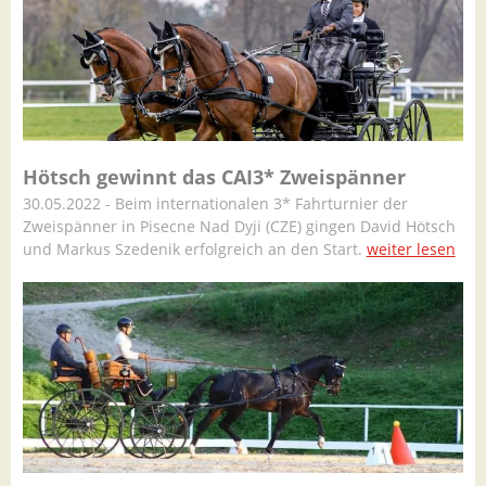
Hötsch gewinnt das CAI3* Zweispänner
30.05.2022 - Beim internationalen 3* Fahrturnier der
Zweispänner in Pisecne Nad Dyji (CZE) gingen David Hötsch
und Markus Szedenik erfolgreich an den Start.
weiter lesen