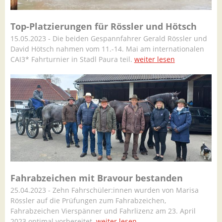
Top-Platzierungen für Rössler und Hötsch
15.05.2023 - Die beiden Gespannfahrer Gerald Rössler und
David Hötsch nahmen vom 11.-14. Mai am internationalen
CAI3* Fahrturnier in Stadl Paura teil.
weiter lesen
Fahrabzeichen mit Bravour bestanden
25.04.2023 - Zehn Fahrschüler:innen wurden von Marisa
Rössler auf die Prüfungen zum Fahrabzeichen,
Fahrabzeichen Vierspänner und Fahrlizenz am 23. April
2023 optimal vorbereitet.
weiter lesen