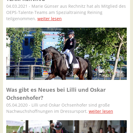
04.03.2021 - Marie Günser aus Rechnitz hat als Mitglied des
OEPS-Talente-Teams am Spezialtraining Reining
teilgenommen.
weiter lesen
Was gibt es Neues bei Lilli und Oskar
Ochsenhofer?
05.04.2020 - Lilli und Oskar Ochsenhofer sind große
Nachwuchshoffnungen im Dressursport.
weiter lesen