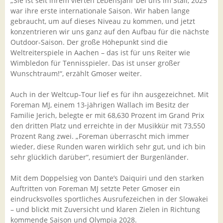
„Sie ist seit ihrem vierten Lebensjahr bei uns im Stall, 2025
war ihre erste internationale Saison. Wir haben lange
gebraucht, um auf dieses Niveau zu kommen, und jetzt
konzentrieren wir uns ganz auf den Aufbau für die nächste
Outdoor-Saison. Der große Höhepunkt sind die
Weltreiterspiele in Aachen – das ist für uns Reiter wie
Wimbledon für Tennisspieler. Das ist unser großer
Wunschtraum!“, erzählt Gmoser weiter.
Auch in der Weltcup-Tour lief es für ihn ausgezeichnet. Mit
Foreman MJ, einem 13-jährigen Wallach im Besitz der
Familie Jerich, belegte er mit 68,630 Prozent im Grand Prix
den dritten Platz und erreichte in der Musikkür mit 73,550
Prozent Rang zwei. „Foreman überrascht mich immer
wieder, diese Runden waren wirklich sehr gut, und ich bin
sehr glücklich darüber“, resümiert der Burgenländer.
Mit dem Doppelsieg von Dante’s Daiquiri und den starken
Auftritten von Foreman MJ setzte Peter Gmoser ein
eindrucksvolles sportliches Ausrufezeichen in der Slowakei
– und blickt mit Zuversicht und klaren Zielen in Richtung
kommende Saison und Olympia 2028.