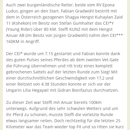
Auch zwei burgenländische Reiter, beide vom RV Epona
Ludus, gingen an den Start. Fabian Gradwohl bestritt mit
dem in Österreich gezogenen Shagya Hengst Kuhaylan Zaid
11 (Kohekon) im Besitz von Stefan Gumhalter das CEI*Y
(Young Rider) über 80 KM. Steffi KUNZ mit dem Hengst
Anuar AB (im Besitz von Jürgen Gradwohl) nahm den CEI***
160KM in Angriff.
Der CEI* wurde um 7.15 gestartet und Fabian konnte dank
des guten Pulses seines Pferdes ab dem zweiten Vet-Gate
die Führung übernehmen und ritt trotz eines komplett
gebrochenen Sattels auf der letzten Runde zum Sieg! Mit
einer durchschnittlichen Geschwindigkeit von 17,2 und
einer Reitzeit von 4:38 Stunden konnte er sich vor der
Ungarin Lilia Hegayati mit Gidran Bonifazius durchsetzen.
Zu dieser Zeit war Steffi mit Anuar bereits 100km
unterwegs. Aufgrund des sehr schwülen Wetters und um
ihr Pferd zu schonen, musste Steffi die vorletzte Runde
etwas langsamer reiten. Doch rechtzeitig für die letzten 25
Kilometer war das Team wieder top Fit und so ritten sie kurz