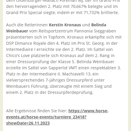
dem Oldenburger-Wallach Foreman MJ, der im Grand Prix
den hervorragenden 2. Platz mit 70,667% belegte und im
Grand Prix Special siegte, indem er mit 71,732% brillierte.
Auch die Reiterinnen
Kerstin Kronaus
und
Belinda
Weinbauer
vom Reitsportzentrum Pannonia Sieggraben
präsentierten sich in Topform. Kronaus erkämpfte sich mit
DSP Dimance Royale den 4. Platz im Prix St. Georg. In der
Intermediaire I erreichte sie den 2. Platz. Im Sattel von
Chico's Love platzierte sich Kronaus auf dem 2. Rang in
einer Dressurprüfung der Klasse S. Belinda Weinbauer
erzielte im Sattel von Sapperlot VMT einen respektablen 3.
Platz in der Intermediaire II. Machiavelli 13, ein
vielversprechendes 7-jähriges Dressurpferd unter
Weinbauers Führung, überzeugte mit einem Sieg und
einem 2. Platz in der Dressurpferdeprüfung.
Alle Ergebnisse finden Sie hier:
https://www.horse-
events.at/horse-events/turniere_23418?
showDate=26.11.2023