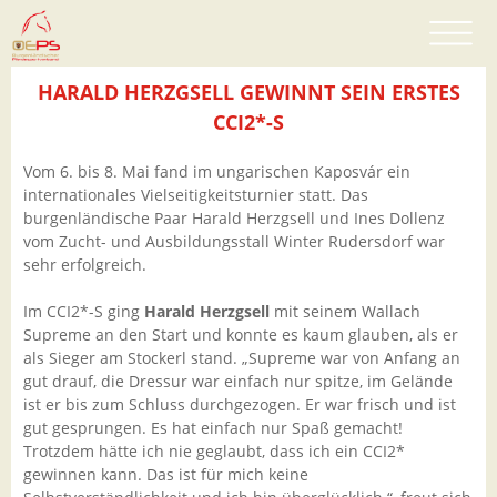
HARALD HERZGSELL GEWINNT SEIN ERSTES
CCI2*-S
Vom 6. bis 8. Mai fand im ungarischen Kaposvár ein
internationales Vielseitigkeitsturnier statt. Das
burgenländische Paar Harald Herzgsell und Ines Dollenz
vom Zucht- und Ausbildungsstall Winter Rudersdorf war
sehr erfolgreich.
Im CCI2*-S ging
Harald Herzgsell
mit seinem Wallach
Supreme an den Start und konnte es kaum glauben, als er
als Sieger am Stockerl stand. „Supreme war von Anfang an
gut drauf, die Dressur war einfach nur spitze, im Gelände
ist er bis zum Schluss durchgezogen. Er war frisch und ist
gut gesprungen. Es hat einfach nur Spaß gemacht!
Trotzdem hätte ich nie geglaubt, dass ich ein CCI2*
gewinnen kann. Das ist für mich keine