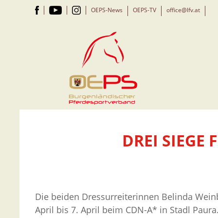
OEPS-News
OEPS-TV
office@lfv.at
DREI SIEGE
Die beiden Dressurreiterinnen Belinda Wei
April bis 7. April beim CDN-A* in Stadl Paura