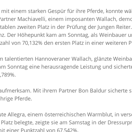
in mit einem starken Gespür für ihre Pferde, konnte
artner Machiavelli, einem imposanten Wallach, demon
ktablen zweiten Platz in der Prüfung der Jungen Reite
anz. Der Höhepunkt kam am Sonntag, als Weinbauer un
ahl von 70,132% den ersten Platz in einer weiteren P
 talentierten Hannoveraner Wallach, glänzte Weinbau
ie am Sonntag eine herausragende Leistung und sichert
0,789%.
aufmerksam. Mit ihrem Partner Bon Baldur sicherte si
hrige Pferde.
ute Allegra, einem österreichischen Warmblut, in ver
Platz belegte, zeigte sie am Samstag in der Dressurp
mit einer Punktzahl von 67,542%.